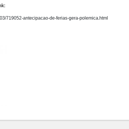
ink:
0/03/719052-antecipacao-de-ferias-gera-polemica.html