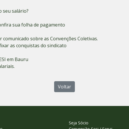
 seu salário?
onfira sua folha de pagamento
ar comunicado sobre as Convenções Coletivas.
ixar as conquistas do sindicato
SESI em Bauru
ariais.
Voltar
Seja Sócio
to
Convenção Sesi / Senai